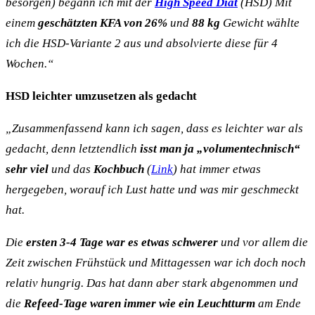
besorgen) begann ich mit der
High Speed Diät
(HSD
)
Mit
einem
geschätzten KFA von 26%
und
88 kg
Gewicht wählte
ich die HSD-Variante 2 aus und absolvierte diese für 4
Wochen.“
HSD leichter umzusetzen als gedacht
„Zusammenfassend kann ich sagen, dass es leichter war als
gedacht, denn letztendlich
isst man ja „volumentechnisch“
sehr viel
und das
Kochbuch
(
Link
) hat immer etwas
hergegeben, worauf ich Lust hatte und was mir geschmeckt
hat.
Die
ersten 3-4 Tage war es etwas schwerer
und vor allem die
Zeit zwischen Frühstück und Mittagessen war ich doch noch
relativ hungrig. Das hat dann aber stark abgenommen und
die
Refeed-Tage waren immer wie ein Leuchtturm
am Ende