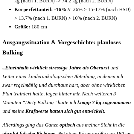
kg (nach 1. BURN) -> 74,2 kg (nach 2. BURN)
Körperfettanteil: -16% //
26% > 15-17% (nach HSD)
> 13,7% (nach 1. BURN) > 10% (nach 2. BURN)
Größe:
180 cm
Ausgangssituation & Vorgeschichte: planloses
Bulking
„Eineinhalb wirklich stressige Jahre als Oberarzt
und
Leiter einer kinderonkologischen Abteilung, in denen ich
zwar regelmäßig und durchaus hart, aber ohne wirklichen
Plan trainiert hatte, lagen hinter mir. Nach weiteren 3
Monaten “Dirty Bulking” hatte ich
knapp 7 kg zugenommen
und meine
Kraftwerte hatten sich gut entwickelt
.
Allerdings ging das Ganze
optisch
aus meiner Sicht in die
absolut falsche Richtung
. Bei einer Körpergröße von 180 cm