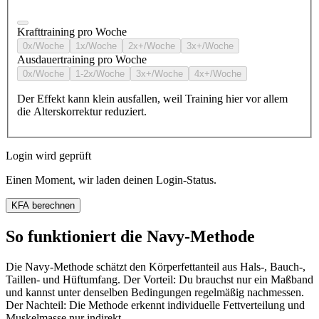
Krafttraining pro Woche
0x/Woche
1x/Woche
2x+/Woche
3x+/Woche
Ausdauertraining pro Woche
0x/Woche
1-2x/Woche
3x+/Woche
4x+/Woche
Der Effekt kann klein ausfallen, weil Training hier vor allem
die Alterskorrektur reduziert.
Login wird geprüft
Einen Moment, wir laden deinen Login-Status.
KFA berechnen
So funktioniert die Navy-Methode
Die Navy-Methode schätzt den Körperfettanteil aus Hals-, Bauch-,
Taillen- und Hüftumfang. Der Vorteil: Du brauchst nur ein Maßband
und kannst unter denselben Bedingungen regelmäßig nachmessen.
Der Nachteil: Die Methode erkennt individuelle Fettverteilung und
Muskelmasse nur indirekt.