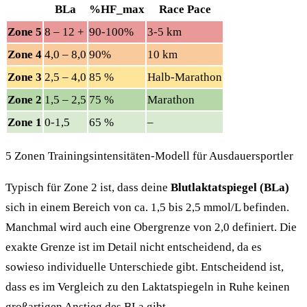
BLa
%HF_max
Race Pace
Zone 5
8 – 12 +
90-100%
3-5 km
Zone 4
4,0 – 8,0
90%
10 km
Zone 3
2,5 – 4,0
85 %
Halb-Marathon
Zone 2
1,5 – 2,5
75 %
Marathon
Zone 1
0-1,5
65 %
–
5 Zonen Trainingsintensitäten-Modell für Ausdauersportler
Typisch für Zone 2 ist, dass deine
Blutlaktatspiegel (BLa)
sich in einem Bereich von ca. 1,5 bis 2,5 mmol/L befinden.
Manchmal wird auch eine Obergrenze von 2,0 definiert. Die
exakte Grenze ist im Detail nicht entscheidend, da es
sowieso individuelle Unterschiede gibt. Entscheidend ist,
dass es im Vergleich zu den Laktatspiegeln in Ruhe keinen
großartigen Anstieg des BLa gibt.