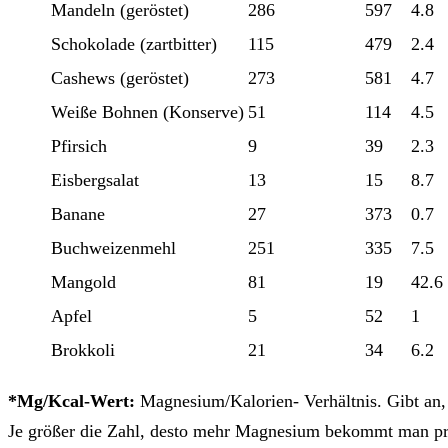
Mandeln (geröstet)
286
597
4.8
Schokolade (zartbitter)
115
479
2.4
Cashews (geröstet)
273
581
4.7
Weiße Bohnen (Konserve)
51
114
4.5
Pfirsich
9
39
2.3
Eisbergsalat
13
15
8.7
Banane
27
373
0.7
Buchweizenmehl
251
335
7.5
Mangold
81
19
42.6
Apfel
5
52
1
Brokkoli
21
34
6.2
*Mg/Kcal-Wert:
Magnesium/Kalorien- Verhältnis. Gibt an, 
Je größer die Zahl, desto mehr Magnesium bekommt man pro 