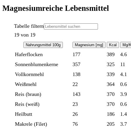
Magnesiumreiche Lebensmittel
Tabelle filtern
19 von 19
Nahrungsmittel 100g
Magnesium [mg]
Kcal
Mg/K
Haferflocken
177
389
4.6
Sonnenblumenkerne
357
325
11
Vollkornmehl
138
339
4.1
Weißmehl
22
364
0.6
Reis (braun)
143
370
3.9
Reis (weiß)
23
370
0.6
Heilbutt
26
186
1.4
Makrele (Filet)
76
205
3.7