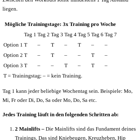
liegen.
Mögliche Trainingstage: 3x Training pro Woche
Tag 1
Tag 2
Tag 3
Tag 4
Tag 5
Tag 6
Tag 7
Option 1
T
–
T
–
T
–
–
Option 2
T
–
T
–
–
T
–
Option 3
T
–
–
T
–
T
–
T = Trainingstag; – = kein Training.
Tag 1 kann jeder beliebige Wochentag sein. Beispiele: Mo,
Mi, Fr oder Di, Do, Sa oder Mo, Do, Sa etc.
Jedes Training läuft in den folgenden Schritten ab:
2 Mainlifts –
Die Mainlifts sind das Fundament deines
Trainings. Das sind Kniebeugen, Kreuzheben, Hip