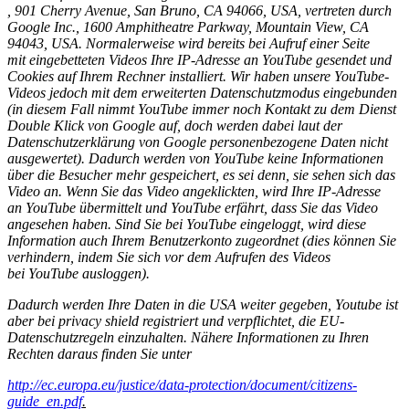
, 901 Cherry Avenue, San Bruno, CA 94066, USA, vertreten durch
Google Inc., 1600 Amphitheatre Parkway, Mountain View, CA
94043, USA. Normalerweise wird bereits bei Aufruf einer Seite
mit eingebetteten Videos Ihre IP-Adresse an YouTube gesendet und
Cookies auf Ihrem Rechner installiert. Wir haben unsere YouTube-
Videos jedoch mit dem erweiterten Datenschutzmodus eingebunden
(in diesem Fall nimmt YouTube immer noch Kontakt zu dem Dienst
Double Klick von Google auf, doch werden dabei laut der
Datenschutzerklärung von Google personenbezogene Daten nicht
ausgewertet). Dadurch werden von YouTube keine Informationen
über die Besucher mehr gespeichert, es sei denn, sie sehen sich das
Video an. Wenn Sie das Video angeklickten, wird Ihre IP-Adresse
an YouTube übermittelt und YouTube erfährt, dass Sie das Video
angesehen haben. Sind Sie bei YouTube eingeloggt, wird diese
Information auch Ihrem Benutzerkonto zugeordnet (dies können Sie
verhindern, indem Sie sich vor dem Aufrufen des Videos
bei YouTube ausloggen).
Dadurch werden Ihre Daten in die USA weiter gegeben, Youtube ist
aber bei privacy shield registriert und verpflichtet, die EU-
Datenschutzregeln einzuhalten. Nähere Informationen zu Ihren
Rechten daraus finden Sie unter
http://ec.europa.eu/justice/data-protection/document/citizens-
guide_en.pdf
.