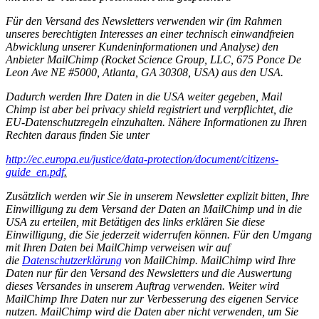
Für den Versand des Newsletters verwenden wir (im Rahmen
unseres berechtigten Interesses an einer technisch einwandfreien
Abwicklung unserer Kundeninformationen und Analyse) den
Anbieter MailChimp (Rocket Science Group, LLC, 675 Ponce De
Leon Ave NE #5000, Atlanta, GA 30308, USA) aus den USA.
Dadurch werden Ihre Daten in die USA weiter gegeben, Mail
Chimp ist aber bei privacy shield registriert und verpflichtet, die
EU-Datenschutzregeln einzuhalten. Nähere Informationen zu Ihren
Rechten daraus finden Sie unter
http://ec.europa.eu/justice/data-protection/document/citizens-
guide_en.pdf
.
Zusätzlich werden wir Sie in unserem Newsletter explizit bitten, Ihre
Einwilligung zu dem Versand der Daten an MailChimp und in die
USA zu erteilen, mit Betätigen des links erklären Sie diese
Einwilligung, die Sie jederzeit widerrufen können. Für den Umgang
mit Ihren Daten bei MailChimp verweisen wir auf
die
Datenschutzerklärung
von MailChimp. MailChimp wird Ihre
Daten nur für den Versand des Newsletters und die Auswertung
dieses Versandes in unserem Auftrag verwenden. Weiter wird
MailChimp Ihre Daten nur zur Verbesserung des eigenen Service
nutzen. MailChimp wird die Daten aber nicht verwenden, um Sie