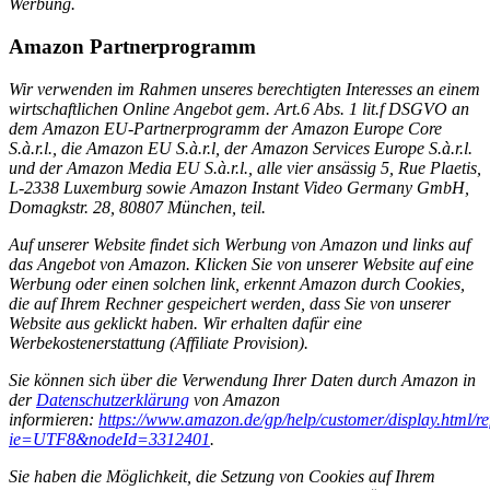
Werbung.
Amazon Partnerprogramm
Wir
verwenden im Rahmen unseres berechtigten Interesses an einem
wirtschaftlichen Online Angebot gem. Art.6 Abs. 1 lit.f DSGVO an
dem
Amazon EU-Partnerprogramm der Amazon Europe Core
S.à.r.l., die Amazon EU S.à.r.l, der Amazon Services Europe S.à.r.l.
und der Amazon Media EU S.à.r.l., alle vier ansässig 5, Rue Plaetis,
L-2338 Luxemburg sowie Amazon Instant Video Germany GmbH,
Domagkstr. 28, 80807 München, teil.
Auf unserer Website findet sich Werbung von Amazon und links auf
das Angebot von Amazon. Klicken Sie von unserer Website auf eine
Werbung oder einen solchen link, erkennt Amazon durch Cookies,
die auf Ihrem Rechner gespeichert werden, dass Sie von unserer
Website aus geklickt haben. Wir erhalten dafür eine
Werbekostenerstattung (Affiliate Provision).
Sie können sich über die Verwendung Ihrer Daten durch Amazon in
der
Datenschutzerklärung
von Amazon
informieren:
https://www.amazon.de/gp/help/customer/display.html/r
ie=UTF8&nodeId=3312401
.
Sie haben die Möglichkeit, die Setzung von Cookies auf Ihrem