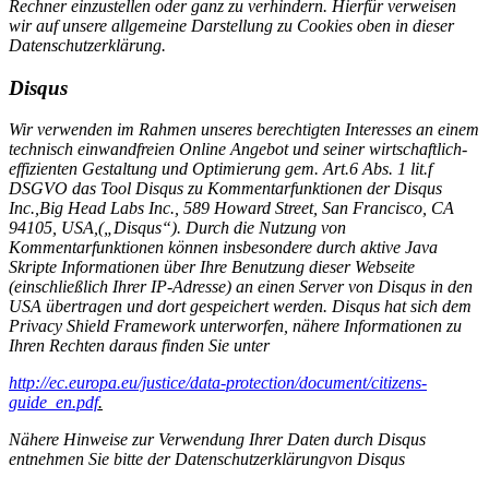
Rechner einzustellen oder ganz zu verhindern. Hierfür verweisen
wir auf unsere allgemeine Darstellung zu Cookies oben in dieser
Datenschutzerklärung.
Disqus
Wir
verwenden
im Rahmen unseres berechtigten Interesses an einem
technisch einwandfreien Online Angebot und seiner wirtschaftlich-
effizienten Gestaltung und Optimierung gem. Art.6 Abs. 1 lit.f
DSGVO
das Tool Disqus zu Kommentarfunktionen der
Disqus
Inc.,
Big Head Labs Inc., 589 Howard Street, San Francisco, CA
94105, USA,
(„Disqus“). Durch die Nutzung von
Kommentarfunktionen können insbesondere durch aktive Java
Skripte Informationen über Ihre Benutzung dieser Webseite
(einschließlich Ihrer IP-Adresse) an einen Server von Disqus in den
USA übertragen und dort gespeichert werden. Disqus
hat sich dem
Privacy Shield Framework unterworfen, nähere Informationen zu
Ihren Rechten daraus finden Sie unter
http://ec.europa.eu/justice/data-protection/document/citizens-
guide_en.pdf
.
Nähere Hinweise zur Verwendung Ihrer Daten durch Disqus
entnehmen Sie bitte der Datenschutzerklärung
von Disqus