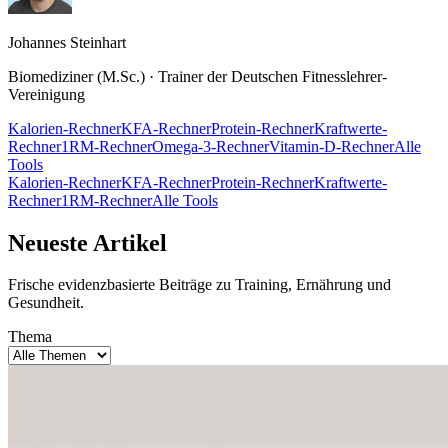
Johannes Steinhart
Biomediziner (M.Sc.) · Trainer der Deutschen Fitnesslehrer-
Vereinigung
Kalorien-Rechner
KFA-Rechner
Protein-Rechner
Kraftwerte-
Rechner
1RM-Rechner
Omega-3-Rechner
Vitamin-D-Rechner
Alle
Tools
Kalorien-Rechner
KFA-Rechner
Protein-Rechner
Kraftwerte-
Rechner
1RM-Rechner
Alle Tools
Neueste Artikel
Frische evidenzbasierte Beiträge zu Training, Ernährung und
Gesundheit.
Thema