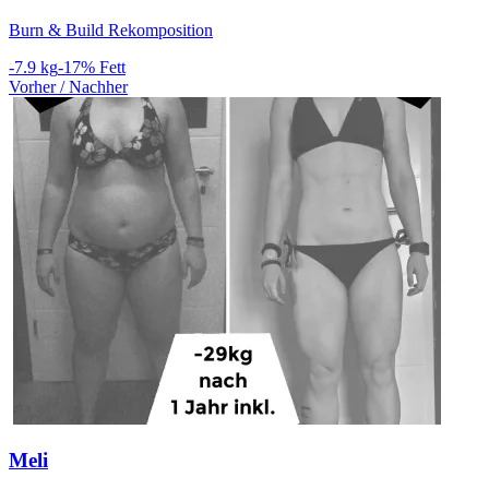
Burn & Build Rekomposition
-7.9 kg
-17% Fett
Vorher / Nachher
Meli