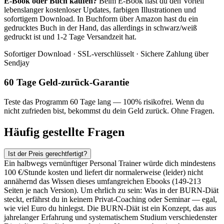
E-Book oder Buch kaufen?
Beim E-Book hast du den Vorteil
lebenslanger kostenloser Updates, farbigen Illustrationen und
sofortigem Download. In Buchform über Amazon hast du ein
gedrucktes Buch in der Hand, das allerdings in schwarz/weiß
gedruckt ist und 1-2 Tage Versandzeit hat.
Sofortiger Download · SSL-verschlüsselt · Sichere Zahlung über
Sendjay
60 Tage Geld-zurück-Garantie
Teste das Programm 60 Tage lang — 100% risikofrei. Wenn du
nicht zufrieden bist, bekommst du dein Geld zurück. Ohne Fragen.
Häufig gestellte Fragen
Ist der Preis gerechtfertigt?
Ein halbwegs vernünftiger Personal Trainer würde dich mindestens
100 €/Stunde kosten und liefert dir normalerweise (leider) nicht
annähernd das Wissen dieses umfangreichen Ebooks (149-213
Seiten je nach Version). Um ehrlich zu sein: Was in der BURN-Diät
steckt, erfährst du in keinem Privat-Coaching oder Seminar — egal,
wie viel Euro du hinlegst. Die BURN-Diät ist ein Konzept, das aus
jahrelanger Erfahrung und systematischem Studium verschiedenster