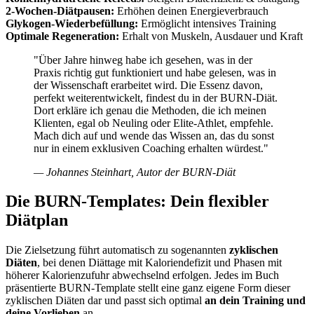
2-Wochen-Diätpausen:
Erhöhen deinen Energieverbrauch
Glykogen-Wiederbefüllung:
Ermöglicht intensives Training
Optimale Regeneration:
Erhalt von Muskeln, Ausdauer und Kraft
"Über Jahre hinweg habe ich gesehen, was in der
Praxis richtig gut funktioniert und habe gelesen, was in
der Wissenschaft erarbeitet wird. Die Essenz davon,
perfekt weiterentwickelt, findest du in der BURN-Diät.
Dort erkläre ich genau die Methoden, die ich meinen
Klienten, egal ob Neuling oder Elite-Athlet, empfehle.
Mach dich auf und wende das Wissen an, das du sonst
nur in einem exklusiven Coaching erhalten würdest."
— Johannes Steinhart, Autor der BURN-Diät
Die BURN-Templates: Dein flexibler
Diätplan
Die Zielsetzung führt automatisch zu sogenannten
zyklischen
Diäten
, bei denen Diättage mit Kaloriendefizit und Phasen mit
höherer Kalorienzufuhr abwechselnd erfolgen. Jedes im Buch
präsentierte BURN-Template stellt eine ganz eigene Form dieser
zyklischen Diäten dar und passt sich optimal
an dein Training und
deine Vorlieben
an.