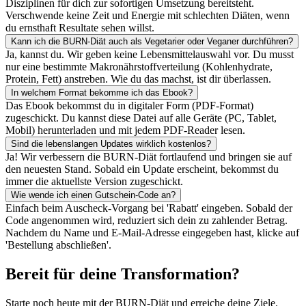
Disziplinen für dich zur sofortigen Umsetzung bereitsteht.
Verschwende keine Zeit und Energie mit schlechten Diäten, wenn
du ernsthaft Resultate sehen willst.
Kann ich die BURN-Diät auch als Vegetarier oder Veganer durchführen?
Ja, kannst du. Wir geben keine Lebensmittelauswahl vor. Du musst
nur eine bestimmte Makronährstoffverteilung (Kohlenhydrate,
Protein, Fett) anstreben. Wie du das machst, ist dir überlassen.
In welchem Format bekomme ich das Ebook?
Das Ebook bekommst du in digitaler Form (PDF-Format)
zugeschickt. Du kannst diese Datei auf alle Geräte (PC, Tablet,
Mobil) herunterladen und mit jedem PDF-Reader lesen.
Sind die lebenslangen Updates wirklich kostenlos?
Ja! Wir verbessern die BURN-Diät fortlaufend und bringen sie auf
den neuesten Stand. Sobald ein Update erscheint, bekommst du
immer die aktuellste Version zugeschickt.
Wie wende ich einen Gutschein-Code an?
Einfach beim Auscheck-Vorgang bei 'Rabatt' eingeben. Sobald der
Code angenommen wird, reduziert sich dein zu zahlender Betrag.
Nachdem du Name und E-Mail-Adresse eingegeben hast, klicke auf
'Bestellung abschließen'.
Bereit für deine Transformation?
Starte noch heute mit der BURN-Diät und erreiche deine Ziele.