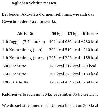
täglichen Schritte messen.
Bei beiden Aktivitäts-Formen sieht man, wie sich das
Gewicht in der Praxis auswirkt.
Aktivität
50 kg
85 kg
Differenz
1 h Joggen (7,5 min/km)
400 kcal
680 kcal
+280 kcal
1 h Krafttraining (hart)
300 kcal
510 kcal
+210 kcal
1 h Krafttraining (normal)
225 kcal
383 kcal
+158 kcal
5000 Schritte
128 kcal
217 kcal
+89 kcal
7500 Schritte
191 kcal
325 kcal
+134 kcal
10000 Schritte
225 kcal
434 kcal
+209 kcal
Kalorienverbrauch mit 50 kg gegenüber 85 kg Gewicht
Wie du siehst, können rasch Unterschiede von 500 kcal