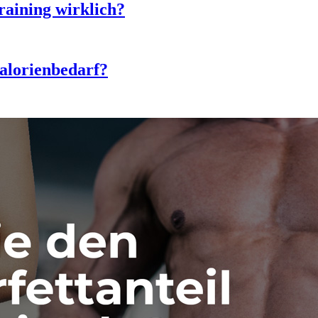
raining wirklich?
alorienbedarf?