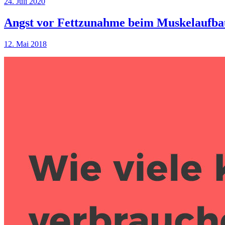
24. Juli 2020
Angst vor Fettzunahme beim Muskelaufbau
12. Mai 2018