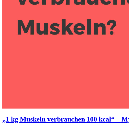
„1 kg Muskeln verbrauchen 100 kcal“ – M