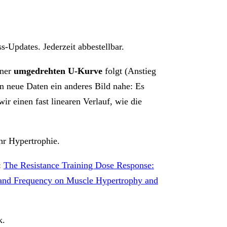
-Updates. Jederzeit abbestellbar.
iner
umgedrehten U-Kurve
folgt (Anstieg
en neue Daten ein anderes Bild nahe: Es
ir einen fast linearen Verlauf, wie die
hr Hypertrophie.
:
The Resistance Training Dose Response:
 and Frequency on Muscle Hypertrophy and
k.