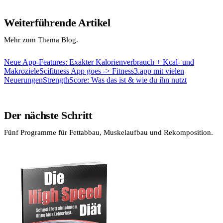
Weiterführende Artikel
Mehr zum Thema Blog.
Neue App-Features: Exakter Kalorienverbrauch + Kcal- und
Makroziele
Scifitness App goes -> Fitness3.app mit vielen
Neuerungen
StrengthScore: Was das ist & wie du ihn nutzt
Der nächste Schritt
Fünf Programme für Fettabbau, Muskelaufbau und Rekomposition.