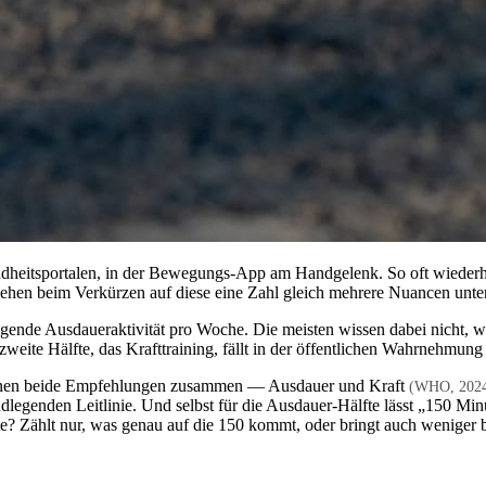
dheitsportalen, in der Bewegungs-App am Handgelenk. So oft wiederhol
i gehen beim Verkürzen auf diese eine Zahl gleich mehrere Nuancen unter
ende Ausdaueraktivität pro Woche. Die meisten wissen dabei nicht, was
weite Hälfte, das Krafttraining, fällt in der öffentlichen Wahrnehmung
hsenen beide Empfehlungen zusammen — Ausdauer und Kraft
(WHO, 202
undlegenden Leitlinie. Und selbst für die Ausdauer-Hälfte lässt „150 M
 Zählt nur, was genau auf die 150 kommt, oder bringt auch weniger b